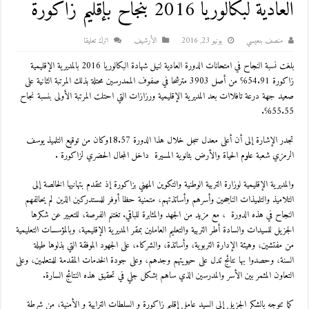
العادية لبكالوريا 2016 بنجاح بإقليم زاكورة
منصف بنعيسي
يونيو 23, 2016
اﻷرشيف
اترك تعليقا
بلغت نسبة النجاح في امتحانات الدورة العادية لنيل شهادة البكالوريا 2016 بالمديرية الإقليمية
زاكورة 54.91℅ من أصل 3903 مترشحا في صفوف الممدرسين محتلة بذلك المرتبة الثانية على
صعيد جهة درعة تافلاات بعد المديرية الإقليمية ورزازات التي احتلت المرتبة الأولى بنسبة نجاح
55.55℅.
تجدر الإشارة إلى أن أعلى معدل سجل خلال هذا الدورة 18.57وكان من توقيع التلميذ يوسف
الرمزي شعبة علوم الحياة والأرض بثانوية المسيرة داخل المجال الحضري لزاكورة .
والمديرية الإقليمية لوزارة التربية الوطنية والتكوين المهني بزاكورة إذ تتقدم بتهانيها الخالصة إلى
التلاميذ والتلميذات الناجحين وأسرهم وأساتذتهم، متمنية حظا أوفر للمستدركين الذين لم يحالفهم
النجاح في هذه الدورة ، مع مزيد من الجهد والمثابرة للباقي. تغتنم الفرصة، للتعبير عن شكرها
الجزيل للسيدات والسادة أطر التربية والتعليم العاملين بمقر المديرية الإقليمية، وبالمؤسسات التعليمية
من مفتشين، وهيئة الإدارة التربوية، وأساتذة، والشركاء، على الجهود الموفقة التي بذلوها طيلة
السنة، وحصدوا بها نتائج تدل على حيويتهم وجدهم، وعلى جودة الخدمات المقدمة للمتعلمين، وعلى
التعاون المثمر بين الأسر والمدرسين الذي ساهم بشكل جلي في تحقيق هذه النتائج السارة.
كما تتوجه بالشكر الجزيل إلى السيد عامل إقليم زاكورة و السلطات الترابية و الأمنية، من شرطة