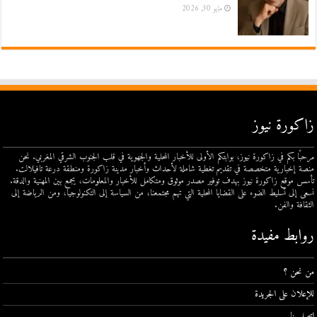
مايو 30, 2026
زاكورة نيوز
مرحبًا بكم في زاكورة نيوز، بوابتكم الأولى للأخبار المحلية والجهوية في قلب الجنوب الشرقي المغربي. نحن
منصة إخبارية متخصصة في تقديم تغطية شاملة لأحداث وأخبار مدينة زاكورة ومنطقة درعة تافيلالت.
تأسس موقع زاكورة نيوز بهدف توفير مصدر موثوق ومتكامل للأخبار والمعلومات، يجمع بين المهنية والدقة.
نسعى إلى تسليط الضوء على القضايا المحلية التي تهم مجتمعنا، من السياسة إلى التكنولوجيا، ومن الرياضة إلى
الثقافة والفن.
روابط مفيدة
من نحن ؟
للإعلان على الجريدة
اتصل بنا