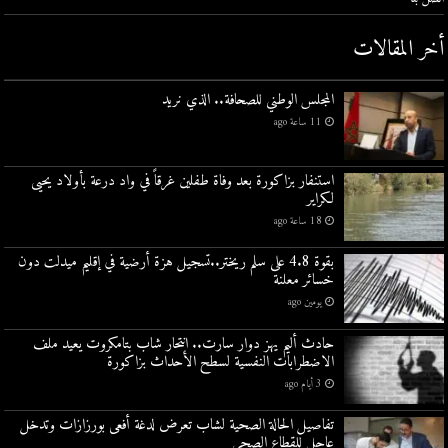
أخر المقالات
المجلس الوطني للصحافة.. الذي نريد
11 ساعة ago
استنفار بزاكورة بعد وفاة طفلين غرقاً في واد درعة بأولاد يحيى
لكراير
18 ساعة ago
بقوة 4.8 على سلم ريختر..تسجيل هزة أرضية في إقليم ميدلت دون
خسائر معلنة
يومين ago
حادث أليم يهز دوار سارت.. انتحار شاب بتامكروت يعيد ملف
الاضطرابات النفسية لسطح الأحداث بزاكورة
3 أيام ago
تفاصيل الحالة الصحية لشاب تعرض لدغة أفعى بورزازات وتدخل
عاجل للقطاع الصحي