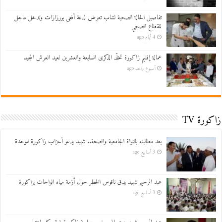
تفاصيل الحالة الصحية لشاب تعرض لدغة أفعى بورزازات وتدخل عاجل
للقطاع الصحي
4 أيام ago
عمالة إقليم زاكورة تخلّد الذكرى السابعة والعشرين لعيد العرش المجيد
أسبوع واحد ago
زاكورة TV
بعد مطالبته بالنواة الجامعية والصحة.. شهيد يدعو أحزاب زاكورة للوحدة
3 أسابيع ago
عبد الرحيم شهيد يدق ناقوس الخطر حول أزمة مياه الواحات بزاكورة
3 أسابيع ago