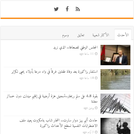
اﻷحدث
اﻷكثر شعبية
تعاليق
وسوم
المجلس الوطني للصحافة.. الذي نريد
11 ساعة ago
استنفار بزاكورة بعد وفاة طفلين غرقاً في واد درعة بأولاد يحيى لكراير
18 ساعة ago
بقوة 4.8 على سلم ريختر..تسجيل هزة أرضية في إقليم ميدلت دون خسائر
معلنة
يومين ago
حادث أليم يهز دوار سارت.. انتحار شاب بتامكروت يعيد ملف
الاضطرابات النفسية لسطح الأحداث بزاكورة
3 أيام ago