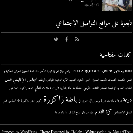
4 أيام ago
تابعونا على مواقع التواصل اﻹجتماعي
كلمات مفتاحية
zagora
zagoura
1000 يوم الاولى
INDH
إبراهيم دياز
ابن زاكورة
الأحياء الناقصة التجهيز
الحرائق
الحكاية و
المجلس الإقليمي
الفنون الشعبية
الشحات
الصحة
العمران
الغرق
الفنون الشعبية
الكرة الذهبية
المبادرة الوطنية
المجلس
تعليم
البلدي
المديرية الإقليمية
المعيدر
المنتخب الوطني
امتحانات
باك
بلغارية
تازرين
تافيلالت
جماعة زاكورة
حملة
دباز
زاكورة
رياضة
درعة
درعة تافيلالت
دورة يونيو
روائي مغربي
زكونو
ستارا زاكورة
طه العياشي
قسم
كرة القدم
العمل الإجتماعي
مجلة
مهرجان
نتائج الباكلوريا
واد درعة
Powered by
WordPress
| Theme Designed by
TieLabs
| Webmastering by
MoncefTech