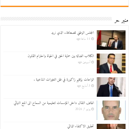
منبر حر
المجلس الوطني للصحافة.. الذي نريد
11 ساعة ago
الكلاب الضالة بين حماية الحق في الحياة واحترام القانون
أسبوعين ago
الواحات بإقليم زاكورة في ظل التغيرات المناخية .
3 أسابيع ago
الهاتف النقال داخل المؤسسات لتعليمية من السماح الى المنع النهائي
يونيو 7, 2026
تحقيق الاكتفاء الذاتي