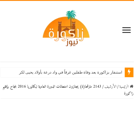
استنفار بزاكورة بعد وفاة طفلين غرقاً في واد درعة بأولاد يحيى لكراير
الرئيسية
/
اﻷرشيف
/
2143 مترشحا(ة) يجتازون امتحانات الدورة العادية لبكالوريا 2016 بنجاح بإقليم
زاكورة