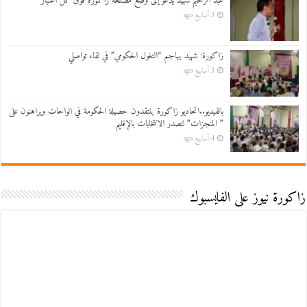
عبد الرحيم شهيد يدعو إلى وضع مصلحة زاكورة فوق كل اعتبار
3 أسابيع ago
زاكورة: شهيد يهاجم “التغول الحكومي” في لقاء تواصلي
3 أسابيع ago
بالفيديو..اتحاديو زاكورة ينتقدون حصيلة الحكومة في الواحات ويراهنون على
” المنجزات” لتصدر الانتخابات بالإقليم
4 أسابيع ago
زاكورة نيوز على الفايسبوك