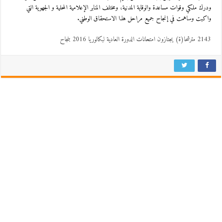
ودرك ملكي وقوات مساعدة والوقاية المدنية، ومختلف المنابر الإعلامية المحلية و الجهوية التي
واكبت وساهمت في إنجاح جميع مراحل هذا الاستحقاق الوطني.
2143 مترشحا(ة) يجتازون امتحانات الدورة العادية لبكالوريا 2016 بنجاح