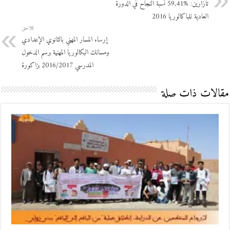
تازارين: %59,41 نسبة النجاح في الدورة
العادية للباكالوريا 2016
اللاحق
إرساء المسار المهني بالثانوي الإعدادي
ومسالك البكالوريا المهنية برسم الدخول
المدرسي 2016/2017 بزاكورة
مقالات ذات صلة