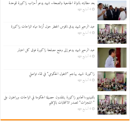
بعد مطالبته بالنواة الجامعية والصحة.. شهيد يدعو أحزاب زاكورة للوحدة
4 أسابيع ago
عبد الرحيم شهيد يدق ناقوس الخطر حول أزمة مياه الواحات بزاكورة
4 أسابيع ago
عبد الرحيم شهيد يدعو إلى وضع مصلحة زاكورة فوق كل اعتبار
4 أسابيع ago
زاكورة: شهيد يهاجم “التغول الحكومي” في لقاء تواصلي
4 أسابيع ago
بالفيديو..اتحاديو زاكورة ينتقدون حصيلة الحكومة في الواحات ويراهنون على
” المنجزات” لتصدر الانتخابات بالإقليم
4 أسابيع ago