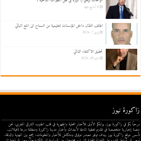
الواحات بإقليم زاكورة في ظل التغيرات المناخية .
4 أسابيع ago
الهاتف النقال داخل المؤسسات لتعليمية من السماح الى المنع النهائي
يونيو 7, 2026
تحقيق الاكتفاء الذاتي
مايو 30, 2026
زاكورة نيوز
مرحبًا بكم في زاكورة نيوز، بوابتكم الأولى للأخبار المحلية والجهوية في قلب الجنوب الشرقي المغربي. نحن
منصة إخبارية متخصصة في تقديم تغطية شاملة لأحداث وأخبار مدينة زاكورة ومنطقة درعة تافيلالت.
تأسس موقع زاكورة نيوز بهدف توفير مصدر موثوق ومتكامل للأخبار والمعلومات، يجمع بين المهنية والدقة.
نسعى إلى تسليط الضوء على القضايا المحلية التي تهم مجتمعنا، من السياسة إلى التكنولوجيا، ومن الرياضة إلى