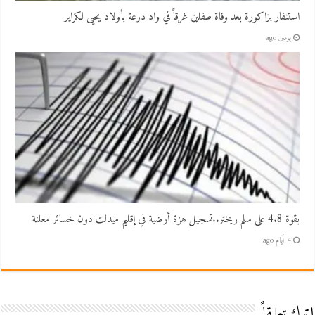
استنفار بزاكورة بعد وفاة طفلين غرقاً في واد درعة بأولاد يحيى لكراير
يومين ago
بقوة 4.8 على سلم ريختر..تسجيل هزة أرضية في إقليم ميدلت دون خسائر معلنة
4 أيام ago
اترك تعليقاً