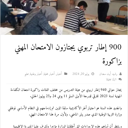
900 إطار تربوي يجتازون الامتحان المهني
بزاكورة
رشيد أيت سعدان
يوليو 20, 2024
أخبار
,
أخبار محلية
,
أخبار وطنية
,
تعليم
اترك تعليقا
يجتاز حوالي 940 إطار تربوي من هيئة التدريس من مختلف الفئات بزاكورة امتحان الكفاءة
المهنية لسنة 2023 للترقي للدرجة الأولى السلم 11 يومي 24 و25 يوليوز الحالي.
والجديد هذه السنة هو اجتياز أطر الأكاديمية سابقا الذين تم إدماجهم في النظام الأساسي لموظفي
وزارة التربية الوطنية الذي صدر يناير الماضي، ولأول مرة هذا الامتحان المهني.
وينتظر أن تساهم هذه الإجراءات التي أطلقتها الوزارة مؤخرا وتشرف عليها المديرية الإقليمية