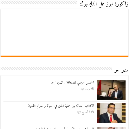
زاكورة نيوز على الفايسبوك
منبر حر
المجلس الوطني للصحافة.. الذي نريد
يومين ago
الكلاب الضالة بين حماية الحق في الحياة واحترام القانون
3 أسابيع ago