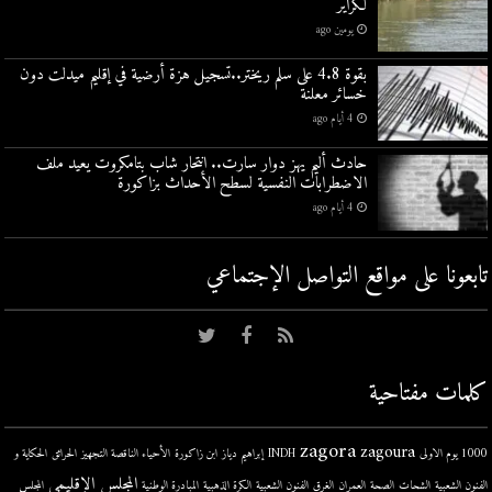
لكراير
يومين ago
بقوة 4.8 على سلم ريختر..تسجيل هزة أرضية في إقليم ميدلت دون
خسائر معلنة
4 أيام ago
حادث أليم يهز دوار سارت.. انتحار شاب بتامكروت يعيد ملف
الاضطرابات النفسية لسطح الأحداث بزاكورة
4 أيام ago
تابعونا على مواقع التواصل اﻹجتماعي
كلمات مفتاحية
zagora
zagoura
1000 يوم الاولى
INDH
إبراهيم دياز
ابن زاكورة
الأحياء الناقصة التجهيز
الحرائق
الحكاية و
المجلس الإقليمي
الفنون الشعبية
الشحات
الصحة
العمران
الغرق
الفنون الشعبية
الكرة الذهبية
المبادرة الوطنية
المجلس