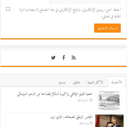
احفظ اسمي، بريدي الإلكتروني، والموقع الإلكتروني في هذا المتصفح لاستخدامها المرة
المقبلة في تعليقي.
اﻷحدث
اﻷكثر شعبية
تعاليق
وسوم
جمعية الفيلم الوثائقي بزاكورة تستنكر إقصاءها من الدعم السينمائي
ساعتين ago
المجلس الوطني للصحافة.. الذي نريد
يومين ago