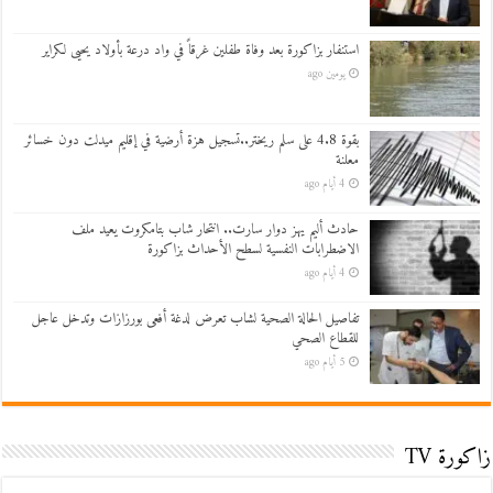
استنفار بزاكورة بعد وفاة طفلين غرقاً في واد درعة بأولاد يحيى لكراير
يومين ago
بقوة 4.8 على سلم ريختر..تسجيل هزة أرضية في إقليم ميدلت دون خسائر
معلنة
4 أيام ago
حادث أليم يهز دوار سارت.. انتحار شاب بتامكروت يعيد ملف
الاضطرابات النفسية لسطح الأحداث بزاكورة
4 أيام ago
تفاصيل الحالة الصحية لشاب تعرض لدغة أفعى بورزازات وتدخل عاجل
للقطاع الصحي
5 أيام ago
زاكورة TV