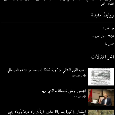
الثقافة والفن.
روابط مفيدة
من نحن ؟
للإعلان على الجريدة
اتصل بنا
أخر المقالات
جمعية الفيلم الوثائقي بزاكورة تستنكر إقصاءها من الدعم السينمائي
ساعتين ago
المجلس الوطني للصحافة.. الذي نريد
يومين ago
استنفار بزاكورة بعد وفاة طفلين غرقاً في واد درعة بأولاد يحيى