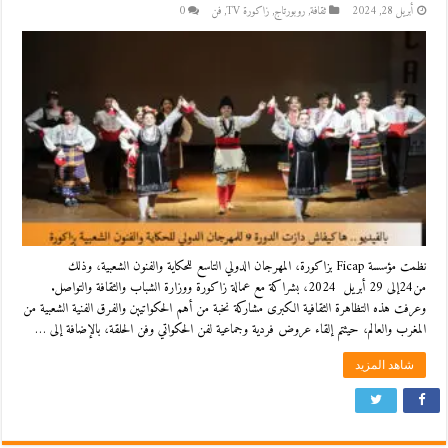
أبريل 28, 2024
ثقافة
,
روبورتاج
,
زاكورة TV
,
فن
0
نظمت مؤسسة Ficap بزاكورة، المهرجان الدولي التاسع للحكاية والفنون الشعبية، وذلك
من24إلى 29 أبريل 2024، بشراكة مع عمالة زاكورة ووزارة الشباب والثقافة والتواصل.
وعرفت هذه التظاهرة الثقافية الكبرى مشاركة نخبة من أهم الحكواتيين والفرق الفنية الشعبية من
المغرب والعالم، حيثتم إلقاء عروض فردية وجماعية لفن الحكواتي وفن الحلقة، بالإضافة إلى …
شاهد المزيد