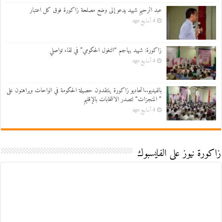
عبد الرحيم شهيد يدعو إلى وضع مصلحة زاكورة فوق كل اعتبار
4 أسابيع ago
زاكورة: شهيد يهاجم “التغول الحكومي” في لقاء تواصلي
4 أسابيع ago
بالفيديو..اتحاديو زاكورة ينتقدون حصيلة الحكومة في الواحات ويراهنون على
” المنجزات” لتصدر الانتخابات بالإقليم
4 أسابيع ago
زاكورة نيوز على الفايسبوك