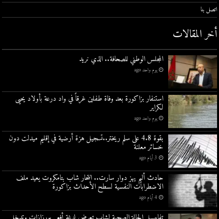
اتصل بنا
أخر المقالات
المجلس الوطني للصحافة.. الذي نريد
يوم واحد ago
استنفار بزاكورة بعد وفاة طفلين غرقاً في واد درعة بأولاد يحيى
لكراير
يوم واحد ago
بقوة 4.8 على سلم ريختر..تسجيل هزة أرضية في إقليم ميدلت دون
خسائر معلنة
3 أيام ago
حادث أليم يهز دوار سارت.. انتحار شاب بتامكروت يعيد ملف
الاضطرابات النفسية لسطح الأحداث بزاكورة
4 أيام ago
تفاصيل الحالة الصحية لشاب تعرض لدغة أفعى بورزازات وتدخل