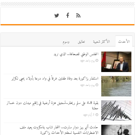
اﻷحدث
اﻷكثر شعبية
تعاليق
وسوم
المجلس الوطني للصحافة.. الذي نريد
يوم واحد ago
استنفار بزاكورة بعد وفاة طفلين غرقاً في واد درعة بأولاد يحيى لكراير
يوم واحد ago
بقوة 4.8 على سلم ريختر..تسجيل هزة أرضية في إقليم ميدلت دون خسائر
معلنة
3 أيام ago
حادث أليم يهز دوار سارت.. انتحار شاب بتامكروت يعيد ملف
الاضطرابات النفسية لسطح الأحداث بزاكورة