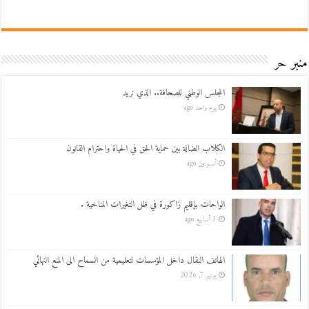
منبر حر
المجلس الوطني للصحافة.. الذي نريد
يوم واحد ago
الكلاب الضالة بين حماية الحق في الحياة واحترام القانون
أسبوعين ago
الواحات بإقليم زاكورة في ظل التغيرات المناخية .
3 أسابيع ago
الهاتف النقال داخل المؤسسات لتعليمية من السماح الى المنع النهائي
يونيو 7, 2026