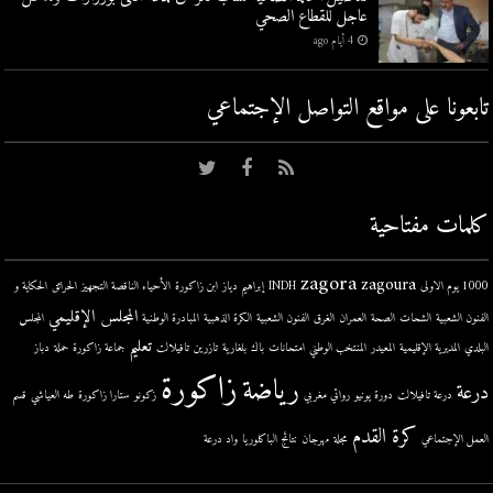
عاجل للقطاع الصحي
4 أيام ago
تابعونا على مواقع التواصل اﻹجتماعي
كلمات مفتاحية
zagora
zagoura
1000 يوم الاولى
INDH
إبراهيم دياز
ابن زاكورة
الأحياء الناقصة التجهيز
الحرائق
الحكاية و
المجلس الإقليمي
الفنون الشعبية
الشحات
الصحة
العمران
الغرق
الفنون الشعبية
الكرة الذهبية
المبادرة الوطنية
المجلس
تعليم
البلدي
المديرية الإقليمية
المعيدر
المنتخب الوطني
امتحانات
باك
بلغارية
تازرين
تافيلالت
جماعة زاكورة
حملة
دباز
زاكورة
رياضة
درعة
درعة تافيلالت
دورة يونيو
روائي مغربي
زكونو
ستارا زاكورة
طه العياشي
قسم
كرة القدم
العمل الإجتماعي
مجلة
مهرجان
نتائج الباكلوريا
واد درعة