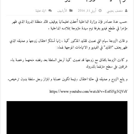
منصف بنعيسي
أبريل 11, 2016
اﻷرشيف
اترك تعليقا
حسب عدة مصادر فإن وزارة الداخلية أعطت تعليماتها بتوقيف قائد منطقة الدروة الذي ظهر
مؤخرا في مقطع فيديو بغرفة نوم سيدة متزوجة بملابسه الداخلية .
و قالت الزوجة سهام التي نصبت للقايد المذكور كمينا ، إنها تستنكر اعتقال زوجها و صديقه الذي
ظهر يعنف “القايد” في الفيديو و الاتهامات الموجهة لهما.:
و كانت الزوجة باتفاق مع زوجها قد نصبت كمينا لرجل السلطة بعد رفضه منحهما رخصة بناء
غرقتين على سطح منزلهما بالدروة.
و يتابع الزوج و صديقه في حالة اعتقال ،بتهمة تكوين عصابة و ابتزاز رجل سلطة بدون ترخيص.
https://www.youtube.com/watch?v=EofSFg5QVeY