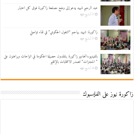
عبد الرحيم شهيد يدعو إلى وضع مصلحة زاكورة فوق كل اعتبار
3 أسابيع ago
زاكورة: شهيد يهاجم “التغول الحكومي” في لقاء تواصلي
3 أسابيع ago
بالفيديو..اتحاديو زاكورة ينتقدون حصيلة الحكومة في الواحات ويراهنون على
” المنجزات” لتصدر الانتخابات بالإقليم
4 أسابيع ago
زاكورة نيوز على الفايسبوك