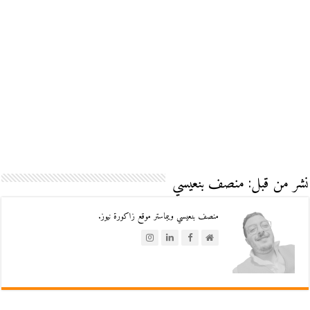
نشر من قبل: منصف بنعيسي
منصف بنعيسي ويبماستر موقع زاكورة نيوز.