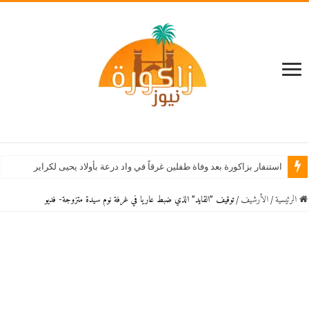
استنفار بزاكورة بعد وفاة طفلين غرقاً في واد درعة بأولاد يحيى لكراير
الرئيسية
/
اﻷرشيف
/
توقيف ”القايد” الذي ضبط عاريا في غرفة نوم سيدة متزوجة- فديو