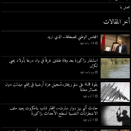
اتصل بنا
أخر المقالات
المجلس الوطني للصحافة.. الذي نريد
18 ساعة ago
استنفار بزاكورة بعد وفاة طفلين غرقاً في واد درعة بأولاد يحيى
لكراير
يوم واحد ago
بقوة 4.8 على سلم ريختر..تسجيل هزة أرضية في إقليم ميدلت دون
خسائر معلنة
3 أيام ago
حادث أليم يهز دوار سارت.. انتحار شاب بتامكروت يعيد ملف
الاضطرابات النفسية لسطح الأحداث بزاكورة
3 أيام ago