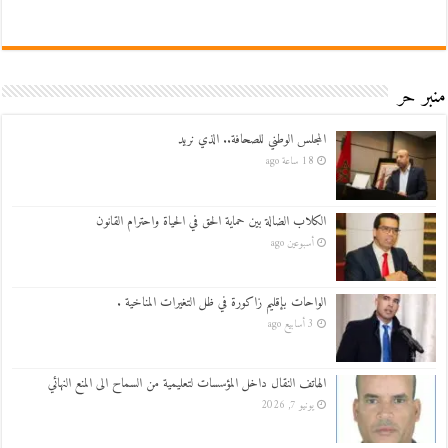
منبر حر
المجلس الوطني للصحافة.. الذي نريد
18 ساعة ago
الكلاب الضالة بين حماية الحق في الحياة واحترام القانون
أسبوعين ago
الواحات بإقليم زاكورة في ظل التغيرات المناخية .
3 أسابيع ago
الهاتف النقال داخل المؤسسات لتعليمية من السماح الى المنع النهائي
يونيو 7, 2026