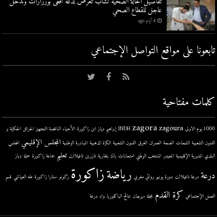
تفاصيل الحالة الصحية لشاب تعرض لدغة أفعى بورزازات وتدخل
عاجل للقطاع الصحي
4 أيام ago
تابعونا على مواقع التواصل اﻹجتماعي
كلمات مفتاحية
zagora
zagoura
1000 يوم الاولى
INDH
إبراهيم دياز
ابن زاكورة
الأحياء الناقصة التجهيز
الحرائق
الحكاية و
المجلس الإقليمي
الفنون الشعبية
الشحات
الصحة
العمران
الغرق
الفنون الشعبية
الكرة الذهبية
المبادرة الوطنية
المجلس
تعليم
البلدي
المديرية الإقليمية
المعيدر
المنتخب الوطني
امتحانات
باك
بلغارية
تازرين
تافيلالت
جماعة زاكورة
حملة
دباز
زاكورة
رياضة
درعة
درعة تافيلالت
دورة يونيو
روائي مغربي
زكونو
ستارا زاكورة
طه العياشي
قسم
كرة القدم
العمل الإجتماعي
مجلة
مهرجان
نتائج الباكلوريا
واد درعة