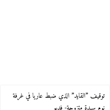
توقيف ”القايد” الذي ضبط عاريا في غرفة
نوم سيدة متزوجة- فديو