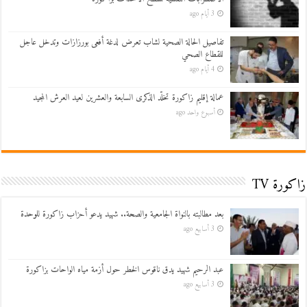
3 أيام ago
تفاصيل الحالة الصحية لشاب تعرض لدغة أفعى بورزازات وتدخل عاجل
للقطاع الصحي
4 أيام ago
عمالة إقليم زاكورة تخلّد الذكرى السابعة والعشرين لعيد العرش المجيد
أسبوع واحد ago
زاكورة TV
بعد مطالبته بالنواة الجامعية والصحة.. شهيد يدعو أحزاب زاكورة للوحدة
3 أسابيع ago
عبد الرحيم شهيد يدق ناقوس الخطر حول أزمة مياه الواحات بزاكورة
3 أسابيع ago