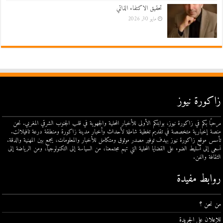
تحقيق الاكتفاء الذاتي
مايو 30, 2026
زاكورة نيوز
مرحبًا بكم في زاكورة نيوز، بوابتكم الأولى للأخبار المحلية والجهوية في قلب الجنوب الشرقي المغربي. نحن
منصة إخبارية متخصصة في تقديم تغطية شاملة لأحداث وأخبار مدينة زاكورة ومنطقة درعة تافيلالت.
تأسس موقع زاكورة نيوز بهدف توفير مصدر موثوق ومتكامل للأخبار والمعلومات، يجمع بين المهنية والدقة.
نسعى إلى تسليط الضوء على القضايا المحلية التي تهم مجتمعنا، من السياسة إلى التكنولوجيا، ومن الرياضة إلى
الثقافة والفن.
روابط مفيدة
من نحن ؟
للإعلان على الجريدة