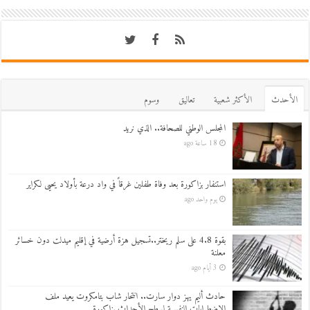
اﻷحدث
اﻷكثر شعبية
تعاليق
وسوم
المجلس الوطني للصحافة.. الذي نريد
18 ساعة ago
استنفار بزاكورة بعد وفاة طفلين غرقاً في واد درعة بأولاد يحيى لكراير
يوم واحد ago
بقوة 4.8 على سلم ريختر..تسجيل هزة أرضية في إقليم ميدلت دون خسائر
معلنة
3 أيام ago
حادث أليم يهز دوار سارت.. انتحار شاب بتامكروت يعيد ملف
الاضطرابات النفسية لسطح الأحداث بزاكورة