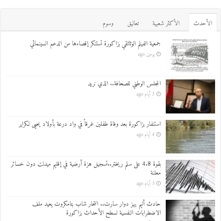
اﻷحدث
اﻷكثر شعبية
تعاليق
وسوم
جمعية الفيلم الوثائقي بزاكورة تستنكر إقصاءها من الدعم السينمائي
يومين ago
المجلس الوطني للصحافة.. الذي نريد
3 أيام ago
استنفار بزاكورة بعد وفاة طفلين غرقاً في واد درعة بأولاد يحيى لكراير
4 أيام ago
بقوة 4.8 على سلم ريختر..تسجيل هزة أرضية في إقليم ميدلت دون خسائر
معلنة
5 أيام ago
حادث أليم يهز دوار سارت.. انتحار شاب بتامكروت يعيد ملف
الاضطرابات النفسية لسطح الأحداث بزاكورة