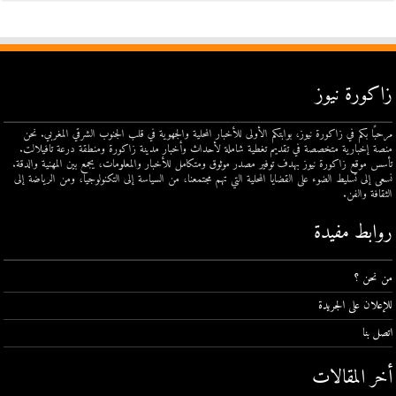
زاكورة نيوز
مرحبًا بكم في زاكورة نيوز، بوابتكم الأولى للأخبار المحلية والجهوية في قلب الجنوب الشرقي المغربي. نحن
منصة إخبارية متخصصة في تقديم تغطية شاملة لأحداث وأخبار مدينة زاكورة ومنطقة درعة تافيلالت.
تأسس موقع زاكورة نيوز بهدف توفير مصدر موثوق ومتكامل للأخبار والمعلومات، يجمع بين المهنية والدقة.
نسعى إلى تسليط الضوء على القضايا المحلية التي تهم مجتمعنا، من السياسة إلى التكنولوجيا، ومن الرياضة إلى
الثقافة والفن.
روابط مفيدة
من نحن ؟
للإعلان على الجريدة
اتصل بنا
أخر المقالات