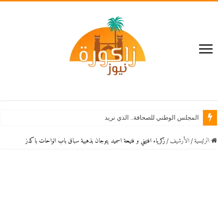
المجلس الوطني للصحافة.. الذي نريد
الرئيسية
/
اﻷرشيف
/
زكرياء افتيني و فتيحة اسميد يتوجان بذهبية سباق باب الواحات باكدز