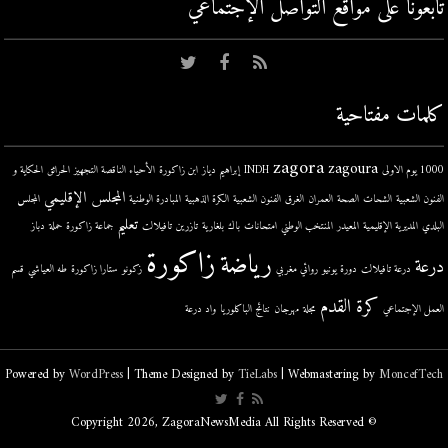
تابعونا على مواقع التواصل اﻹجتماعي
كلمات مفتاحية
zagora
zagoura
1000 يوم الاولى
INDH
إبراهيم دياز
ابن زاكورة
الأحياء الناقصة التجهيز
الحرائق
الحكاية و
المجلس الإقليمي
الفنون الشعبية
الشحات
الصحة
العمران
الغرق
الفنون الشعبية
الكرة الذهبية
المبادرة الوطنية
المجلس
تعليم
البلدي
المديرية الإقليمية
المعيدر
المنتخب الوطني
امتحانات
باك
بلغارية
تازرين
تافيلالت
جماعة زاكورة
حملة
دباز
زاكورة
رياضة
درعة
درعة تافيلالت
دورة يونيو
روائي مغربي
زكونو
ستارا زاكورة
طه العياشي
قسم
كرة القدم
العمل الإجتماعي
مجلة
مهرجان
نتائج الباكلوريا
واد درعة
Powered by
WordPress
| Theme Designed by
TieLabs
| Webmastering by
MoncefTech
© Copyright 2026, ZagoraNewsMedia All Rights Reserved