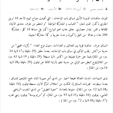
منصف بنعيسي
أبريل 10, 2016
اﻷرشيف
اترك تعليقا
تميزت منافسات الدورة الأولى لسباق باب الواحات ، التي أقيمت صباح اليوم الاحد 10 ابريل
الجاري باكدز، تحت شعار: ” الشباب و المشاركة المواطنة “و المنظم من طرف منتدى الاوتاد
للثقافة و الفن بمدار حضاري مغلق جاب اهم شوارع اكدز على مسافة 10 كلم . بمشاركة
200 عداء و عدائة من اقيلم زاكورة و مدن مغربية و كذا مشاركة اجنبية.
السباق عرف منافسة قوية بين العدائين و العداءات .حيث توج العداء “ زكرياء افتيني” من
مدينة مراكش بلقب الذكور في سباق باب الواحات، بعدما حقق (29 دقيقة و17 ثانية 34
جزء من المئة)،فيما حل حمزة نعينيعة من اكادير تانيا مسجلا (29 دقيقة و 19 تانية 63 جزء
من المئة)ليتوج البطل منير الوالي من مدينة تنغير بالرتبة الثالثة عن توقيت (29 دقيقة و28 ثانية
16جزء من المئة) .
لدى السيدات، شدت العدائة فتيحة اسميد من نادي أمل صويرة انتباه جميع المتتبعين للسباق ،
بعدما سيطرت مجريات السباق إذ تمكنت من احتلال المركز الاول مسجلة توقيت (34 دقيقة
و38 ثانية 32 جزء من المئة)، متبوعة بالعداءة “سميرة الطويل” من نادي المغرب الرياضي
الفاسي، بتوقيت (36 دقيقة و33 ثانية 95 جزء من المئة)، ثم “مريم بوستة” بتوقيت زمني قدره
(37 دقيقة و40 ثانية و 72 جزء من المئة ) .