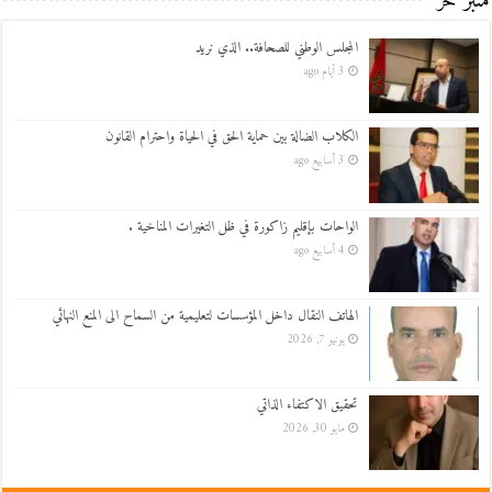
منبر حر
المجلس الوطني للصحافة.. الذي نريد
3 أيام ago
الكلاب الضالة بين حماية الحق في الحياة واحترام القانون
3 أسابيع ago
الواحات بإقليم زاكورة في ظل التغيرات المناخية .
4 أسابيع ago
الهاتف النقال داخل المؤسسات لتعليمية من السماح الى المنع النهائي
يونيو 7, 2026
تحقيق الاكتفاء الذاتي
مايو 30, 2026