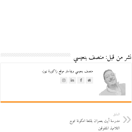
نشر من قبل: منصف بنعيسي
منصف بنعيسي ويبماستر موقع زاكورة نيوز.
السابق
مدرسة أيت بعمران بقلعة امكونة تتوج
التلاميذ المتفوقين