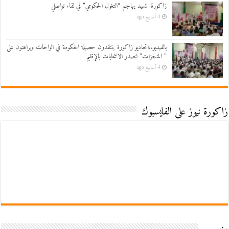
زاكورة: شهيد يهاجم “التغول الحكومي” في لقاء تواصلي
4 أسابيع ago
بالفيديو..اتحاديو زاكورة ينتقدون حصيلة الحكومة في الواحات ويراهنون على
” المنجزات” لتصدر الانتخابات بالإقليم
4 أسابيع ago
زاكورة نيوز على الفايسبوك