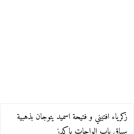
زكرياء افتيني و فتيحة اسميد يتوجان بذهبية
سباق باب الواحات باكدز