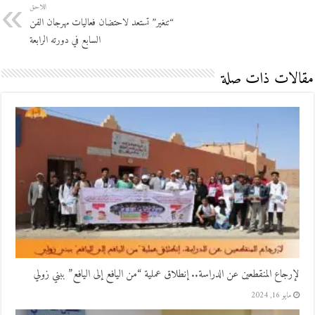
اللاحق
“تنغير” تستعد لاحتضان فعاليات مهرجان الفن
السابع في دورته الرابعة
مقالات ذات صلة
لإرجاع المنقطعين عن الدراسة.. إنطلاق عملية “من اليافع إلى اليافع” ببني زولي
مايو 16, 2024