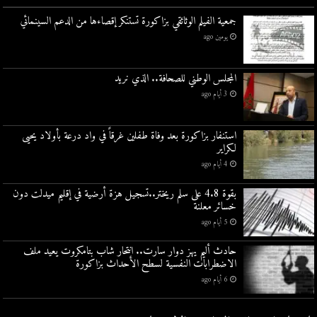
جمعية الفيلم الوثائقي بزاكورة تستنكر إقصاءها من الدعم السينمائي
يومين ago
المجلس الوطني للصحافة.. الذي نريد
3 أيام ago
استنفار بزاكورة بعد وفاة طفلين غرقاً في واد درعة بأولاد يحيى
لكراير
4 أيام ago
بقوة 4.8 على سلم ريختر..تسجيل هزة أرضية في إقليم ميدلت دون
خسائر معلنة
5 أيام ago
حادث أليم يهز دوار سارت.. انتحار شاب بتامكروت يعيد ملف
الاضطرابات النفسية لسطح الأحداث بزاكورة
6 أيام ago