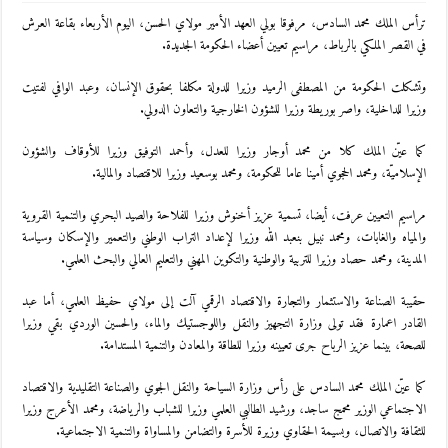
ترأس الملك محمد السادس، مرفوقا بولي العهد الأمير مولاي الحسن، اليوم الأربعاء بقاعة العرش
في القصر الملكي بالرباط، مراسيم تعيين أعضاء الحكومة الجديدة.
وتشكلت الحكومة من المصطفى الرميد وزيرا للدولة مكلفا بحقوق الإنسان، وعبد الوافي لفتيت
وزيرا للداخلية، واصر بوريطة وزيرا للشؤون الخارجية والتعاون الدولي.
كما عيّن الملك كلا من محمد أوجار وزيرا للعدل، وأحمد التوفيق وزيرا للأوقاف والشؤون
الإسلاميّة، ومحمد الحجوي أمينا عاما للحكومة، ومحمد بوسعيد وزيرا للاقتصاد والمالية.
مراسيم التعيين عرفت، أيضا، تسمية عزيز أخنوش وزيرا للفلاحة والصيد البحري والتنمية القروية
والمياه والغابات، ومحمد نبيل بنعبد الله وزيرا لإعداد التراب الوطني والتعمير والإسكان وسياسة
المدينة، ومحمد حصاد وزيرا للتربية والوطنية والتكوين المهني والتعليم العالي والبحث العلمي.
حقيبة الصناعة والاستثمار والتجارة والاقتصاد الرقمي آلت إلى مولاي حفيظ العلمي، أما عبد
القادر اعمارة فقد تولى وزارة التجهيز والنقل واللوجستيك والماء، والحسين الوردي بقي وزيرا
للصحة، بينما عزيز الرباح جرى تعيينه وزيرا للطاقة والمعادن والتنمية المستدامة.
كما عيّن الملك محمد السادس على رأس وزارة السياحة والنقل الجوي والصناعة التقليدية والاقتصاد
الاجتماعي الوزير محمج ساجد، ورشيد الطالبي العلمي وزيرا للشباب والرياضة، ومحمد الأعرج وزيرا
للثقافة والاتصال، وبسيمة الحقاوي وزيرة للأسرة والتضامن والمساواة والتنمية الاجتماعية.