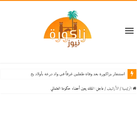
استنفار بزاكورة بعد وفاة طفلين غرقاً في واد درعة بأولاد يحيى لكراير
الرئيسية
/
اﻷرشيف
/
عاجل: الملك يعين أعضاء حكومة العثماني