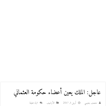
عاجل: الملك يعين أعضاء حكومة العثماني
منصف بنعيسي
أبريل 5, 2017
اﻷرشيف
اترك تعليقا