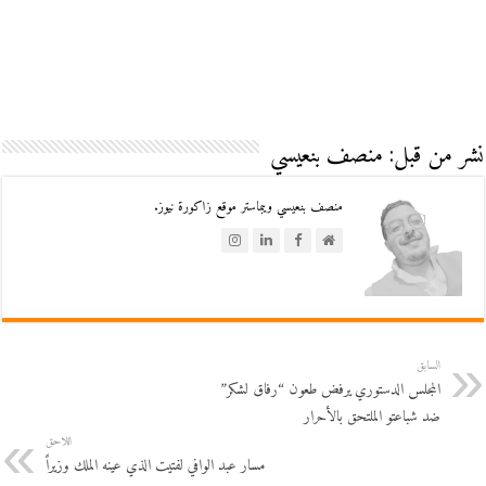
نشر من قبل: منصف بنعيسي
منصف بنعيسي ويبماستر موقع زاكورة نيوز.
السابق
المجلس الدستوري يرفض طعون “رفاق لشكر”
ضد شباعتو الملتحق بالأحرار
اللاحق
مسار عبد الوافي لفتيت الذي عينه الملك وزيراً