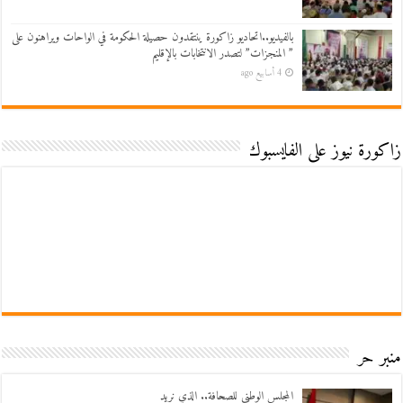
بالفيديو..اتحاديو زاكورة ينتقدون حصيلة الحكومة في الواحات ويراهنون على
” المنجزات” لتصدر الانتخابات بالإقليم
4 أسابيع ago
زاكورة نيوز على الفايسبوك
منبر حر
المجلس الوطني للصحافة.. الذي نريد