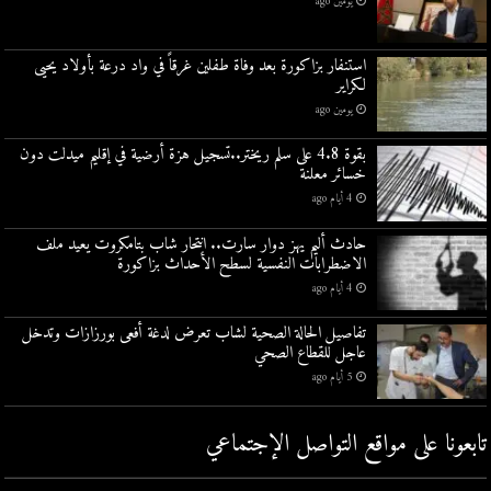
يومين ago
استنفار بزاكورة بعد وفاة طفلين غرقاً في واد درعة بأولاد يحيى
لكراير
يومين ago
بقوة 4.8 على سلم ريختر..تسجيل هزة أرضية في إقليم ميدلت دون
خسائر معلنة
4 أيام ago
حادث أليم يهز دوار سارت.. انتحار شاب بتامكروت يعيد ملف
الاضطرابات النفسية لسطح الأحداث بزاكورة
4 أيام ago
تفاصيل الحالة الصحية لشاب تعرض لدغة أفعى بورزازات وتدخل
عاجل للقطاع الصحي
5 أيام ago
تابعونا على مواقع التواصل اﻹجتماعي