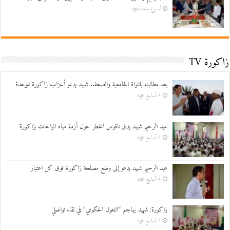
أسبوع واحد ago
زاكورة TV
بعد مطالبته بالنواة الجامعية والصحة.. شهيد يدعو أحزاب زاكورة للوحدة
4 أسابيع ago
عبد الرحيم شهيد يدق ناقوس الخطر حول أزمة مياه الواحات بزاكورة
4 أسابيع ago
عبد الرحيم شهيد يدعو إلى وضع مصلحة زاكورة فوق كل اعتبار
4 أسابيع ago
زاكورة: شهيد يهاجم “التغول الحكومي” في لقاء تواصلي
4 أسابيع ago