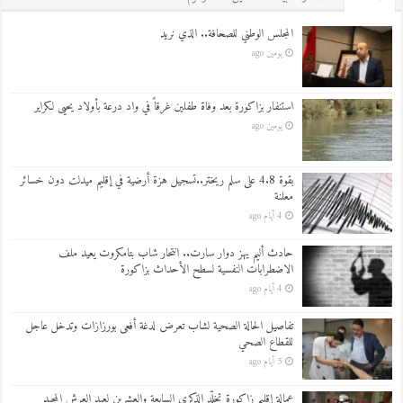
المجلس الوطني للصحافة.. الذي نريد
يومين ago
استنفار بزاكورة بعد وفاة طفلين غرقاً في واد درعة بأولاد يحيى لكراير
يومين ago
بقوة 4.8 على سلم ريختر..تسجيل هزة أرضية في إقليم ميدلت دون خسائر
معلنة
4 أيام ago
حادث أليم يهز دوار سارت.. انتحار شاب بتامكروت يعيد ملف
الاضطرابات النفسية لسطح الأحداث بزاكورة
4 أيام ago
تفاصيل الحالة الصحية لشاب تعرض لدغة أفعى بورزازات وتدخل عاجل
للقطاع الصحي
5 أيام ago
عمالة إقليم زاكورة تخلّد الذكرى السابعة والعشرين لعيد العرش المجيد