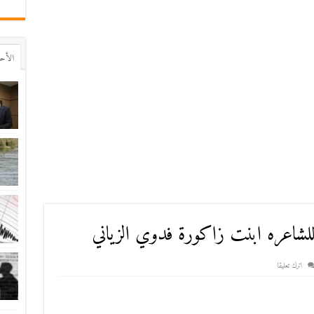
اﻷح
للشاعره ابنت زاكورة فدوي الزياني
اترك تعليقا