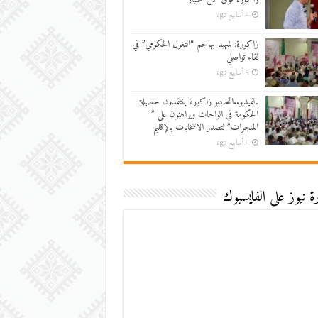
4 أسابيع ago
زاكورة: شهيد يهاجم “التغول الحكومي” في
لقاء تواصلي
4 أسابيع ago
بالفيديو..اتحاديو زاكورة ينتقدون حصيلة
الحكومة في الواحات ويراهنون على ”
المنجزات” لتصدر الانتخابات بالإقليم
4 أسابيع ago
 نيوز على الفايسبوك