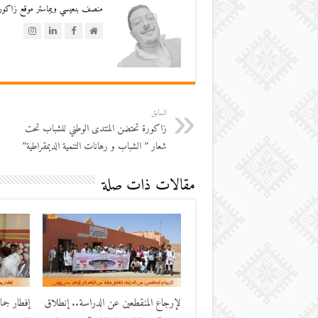
منصف بنعيسي ويبماستر موقع زاكورة
السابق
زاكورة تحتضن المنتدى الوطني للشباب تحت
شعار ” الشباب و رهانات التنمية الديمقراطية”
مقالات ذات صلة
لإرجاع المنقطعين عن الدراسة.. إنطلاق
إفطار جم