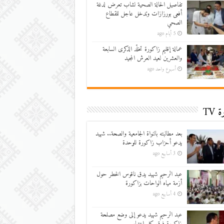
تفاصيل الحالة الصحية لشاب تعرض لدغة
أفعى بورزازات وتدخل عاجل للقطاع
الصحي
5 أيام ago
عمالة إقليم زاكورة تخلّد الذكرى السابعة
والعشرين لعيد العرش المجيد
أسبوع واحد ago
 TV
بعد مطالبته بالنواة الجامعية والصحة.. شهيد
يدعو أحزاب زاكورة للوحدة
3 أسابيع ago
عبد الرحيم شهيد يدق ناقوس الخطر حول
أزمة مياه الواحات بزاكورة
4 أسابيع ago
عبد الرحيم شهيد يدعو إلى وضع مصلحة
زاكورة فوق كل اعتبار