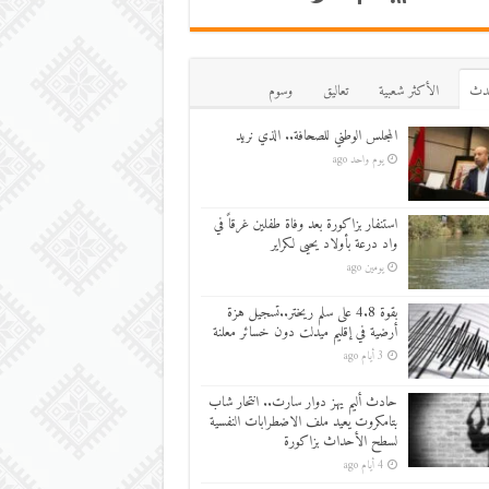
دث
اﻷكثر شعبية
تعاليق
وسوم
المجلس الوطني للصحافة.. الذي نريد
يوم واحد ago
استنفار بزاكورة بعد وفاة طفلين غرقاً في
واد درعة بأولاد يحيى لكراير
يومين ago
بقوة 4.8 على سلم ريختر..تسجيل هزة
أرضية في إقليم ميدلت دون خسائر معلنة
3 أيام ago
حادث أليم يهز دوار سارت.. انتحار شاب
بتامكروت يعيد ملف الاضطرابات النفسية
لسطح الأحداث بزاكورة
4 أيام ago