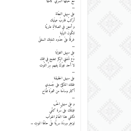
مًع حبلهَا السّري كاملةً
..
على سبِيلِ النجَاة
أركبُ قاربَ عينَيك
و أمعِن في الصلاَةِ عاريّة
لتكُون النهَاية
غرقًا علىَ حدُود شفتِك السفلَى
..
على سبِيل الغوايَة
دَع شَفتِي البِكر تنضج في فمِك
لا أحد غيرُكَ يفهم سِرَّ التُوت
..
على سبيل الحقيقة
ظلك المتكئ على جَسدِي
أكثر وسامَة من شجرَة تفّاح
..
و على سبيلِ الحُب
قبلتُك على سُرة كفّي
تكفي هذا العَالم الخراَب
ليزهِر وردَة سريّة علَى حافّة الموتِ ..