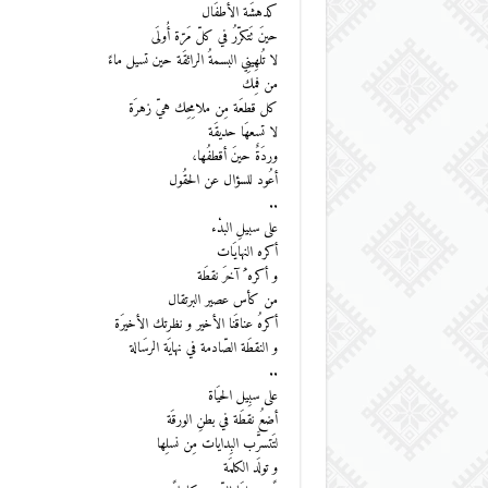
كدهشَة الأطفَال
حينَ تَتكرّرُ في كلّ مَرّة أُولَى
لا تُلهِينِي البسمةُ الرائقَة حين تسيل ماءً
من فمِك
كل قطعَة مِن ملامِحِك هيّ زهرَة
لا تسعهَا حديقَة
وردَةٌ حينَ أقطفُها،
أعُود للسؤال عن الحقُول
..
على سبيلِ البدْء
أكره النهايَات
و أكره ُ آخرَ نقطَة
من كأس عصير البرتقال
أكرهُ عناقَنا الأخير و نظرتك الأخيرَة
و النقطَة الصّادمة في نهايَة الرسَالة
..
على سبِيل الحيَاة
أضعُ نقطَة في بطنِ الورقَة
لتَتسرَّب البِدايات مِن نسلِها
و تولَد الكلمَة