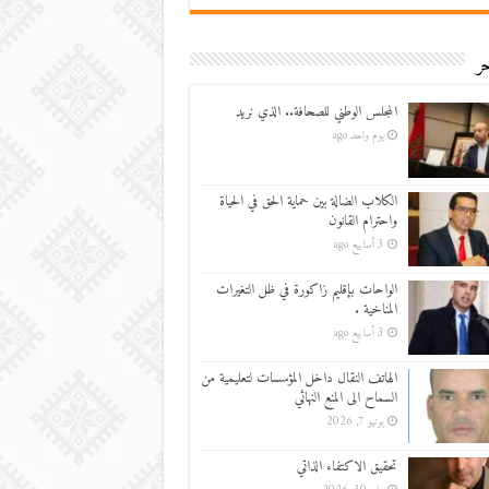
ر
المجلس الوطني للصحافة.. الذي نريد
يوم واحد ago
الكلاب الضالة بين حماية الحق في الحياة
واحترام القانون
3 أسابيع ago
الواحات بإقليم زاكورة في ظل التغيرات
المناخية .
3 أسابيع ago
الهاتف النقال داخل المؤسسات لتعليمية من
السماح الى المنع النهائي
يونيو 7, 2026
تحقيق الاكتفاء الذاتي