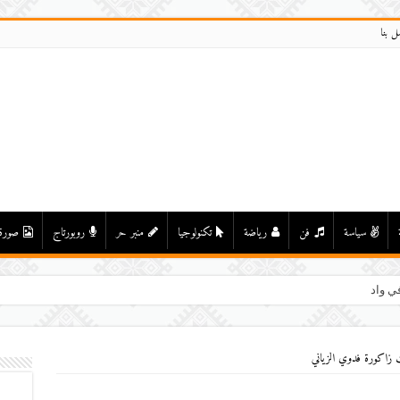
ل بنا
سياسة
فن
رياضة
تكنولوجيا
منبر حر
روبورتاج
صورة
ي واد درعة بأولاد يحيى لكراير
ت زاكورة فدوي الزياني