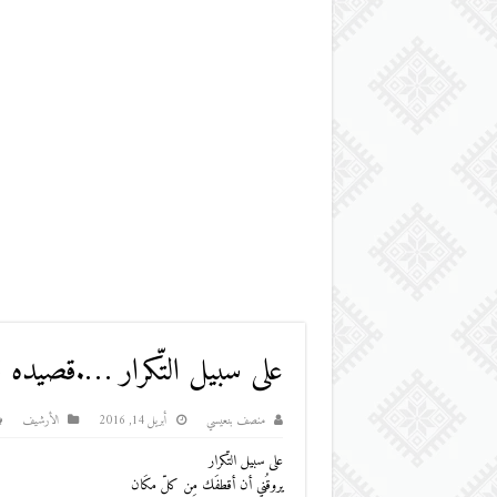
على سبيل التّكرار ….قصيده 
منصف بنعيسي
أبريل 14, 2016
اﻷرشيف
على سبيل التّكرار
يروقُني أن أقطفَك مِن كلّ مكَان