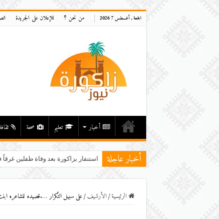
من نحن ؟
للإعلان على الجريدة
اتص
الجمعة , أغسطس 7 2026
أخبار
تعليم
صحة
ثقافة
أخبار عاجلة
استنفار بزاكورة بعد وفاة طفلين غرقاً ف
الرئيسية
/
اﻷرشيف
/
على سبيل التّكرار ….قصيده للشاعره ابن