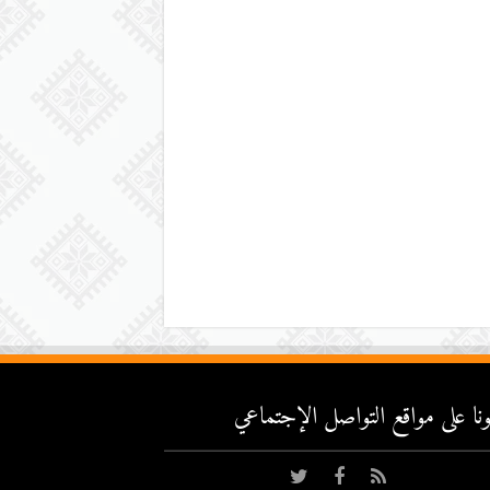
عونا على مواقع التواصل اﻹجتماعي