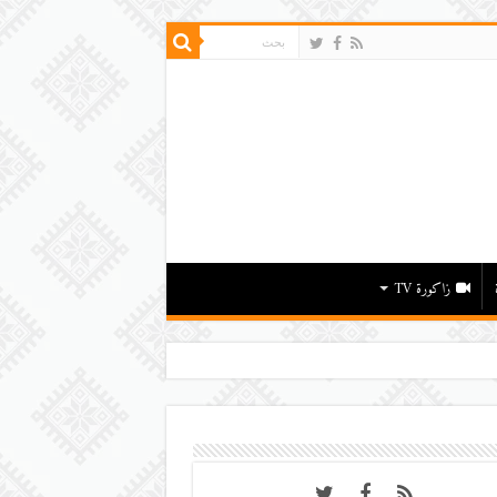
زاكورة TV