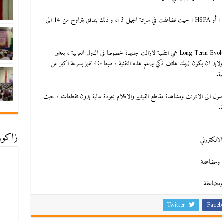
الجيل الثالث عرف كذلك تطور اخر اشتهر بـH+ أو الجيل 3++ أو HSPA+ حيت تضاعفت في سرعة الجيل 3+، و ذلك بتدفق يتراوح من 14 الى
وهي اختصار لـLong Term Evolution هي التقنية لازالت جديدة خصوصا في الدول العربية ، بعض
الهواتف الذكية غير قابلة للاتصال على 4G لانها لا تدعمها ، ولابد ان يكون لديك هاتف ذكي يدعم هذه التقنية ؛ طبعا 4G تتميز بسرعة اكبر عن
ا يعني انك تستطيع الوصول الى الانترنت ومشاهدة مقاطع الفيديو والافلام بجودة عالية بدون تقطعات ، حيث
زاكورة
Twitter
Faceb