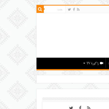
زاكورة TV