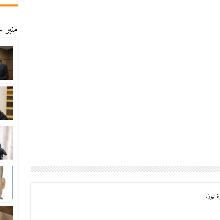
منبر ح
 نيوز.