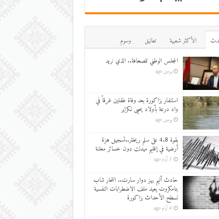
دث
اﻷكثر شعبية
تعاليق
وسوم
المجلس الوطني للصحافة.. الذي نريد
يومين ago
استنفار بزاكورة بعد وفاة طفلين غرقاً في
واد درعة بأولاد يحيى لكراير
يومين ago
بقوة 4.8 على سلم ريختر..تسجيل هزة
أرضية في إقليم ميدلت دون خسائر معلنة
3 أيام ago
حادث أليم يهز دوار سارت.. انتحار شاب
بتامكروت يعيد ملف الاضطرابات النفسية
لسطح الأحداث بزاكورة
4 أيام ago