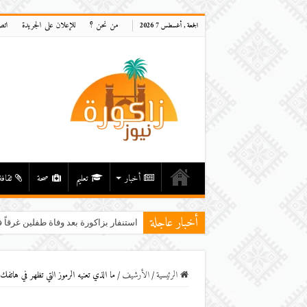
من نحن ؟
للإعلان على الجريدة
اتص
الجمعة , أغسطس 7 2026
أخبار
تعليم
صحة
ثقافة
أخبار عاجلة
استنفار بزاكورة بعد وفاة طفلين غرقاً ف
الرئيسية
/
اﻷرشيف
/
ما الذي تعنيه الرموز التي تظهر في هاتفك4G،H+،3G،E… وما الفرق بينهما وافضلها؟