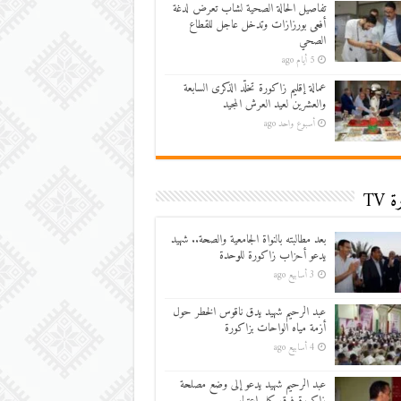
تفاصيل الحالة الصحية لشاب تعرض لدغة
أفعى بورزازات وتدخل عاجل للقطاع
الصحي
5 أيام ago
عمالة إقليم زاكورة تخلّد الذكرى السابعة
والعشرين لعيد العرش المجيد
أسبوع واحد ago
 TV
بعد مطالبته بالنواة الجامعية والصحة.. شهيد
يدعو أحزاب زاكورة للوحدة
3 أسابيع ago
عبد الرحيم شهيد يدق ناقوس الخطر حول
أزمة مياه الواحات بزاكورة
4 أسابيع ago
عبد الرحيم شهيد يدعو إلى وضع مصلحة
زاكورة فوق كل اعتبار