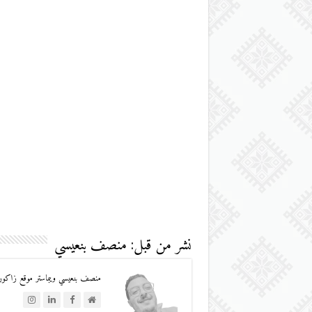
نشر من قبل: منصف بنعيسي
منصف بنعيسي ويبماستر موقع زاكورة