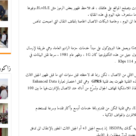
عندما تستعمل خدمة ال أو في هاتفك للوصول إلى شبكة الانترنت وتصفح المواقع على هاتفك ، قد تلاحظ ظهور بعض الرموز مثل H،+H،E،وغيرها
ا سنتعرف عليه اليوم في هذه المقالة .
الى اليوم ، وخاصة شبكات الاتصال الخاصة بالهاتف النقال التي اصبحت تنافس
هذا الرمز هو اختصار لكلمة General Packet Radio Service ويعمل هذا البروتوكول على مبدأ خدمات حزمة الراديو العامة. وهي طريقة لإرسال
البيانات عبر موجات الراديو التي تستخدم حالياً لنقل الصوت. أول جيل من هذه التكنولوجيا كان 1G ، وظهر عام 1981 . سرعة نقل البيانات في
زاكورة
 الثاني من الاتصال ، لكن ربما قد لاحظته قبل سنوات اي ما قبل ظهور الجيل الثالث
GPRS
وهي تمثل اختصار لعبارة Enhanced Data
rates for GSM Evolution وهي تقنية تزيد من قدرات النفاذ اللاسلكية للهاتف الجوال وتسرّع من أدائه عند الاتصال بالإنترنت.فيها ما بين 100
هذا النوع من الشبكات الاتصال ظهرت بعد تكنولوجيا EDGE، وهي تقنية تمكن من تقديم باقة خدمات أوسع وأكثر تقدما وسرعة للمستخدم
لانترنت والهواتف الذكية .
3+ كان أول تطور لتنقية الجيل الثالث 3G ، والذي اطلق عليه كذلك بـHSDPA إذ يسمح الجيل 3+ أو الجيل الثالث المطور بالإنتقال الى تدفق
الثانية.