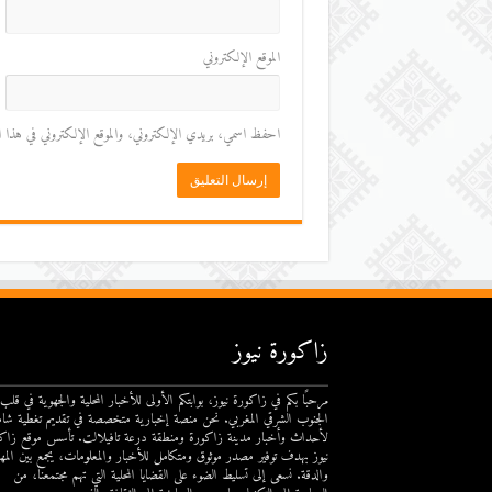
الموقع الإلكتروني
احفظ اسمي، بريدي الإلكتروني، والموقع الإلكتروني في هذا المت
زاكورة نيوز
مرحبًا بكم في زاكورة نيوز، بوابتكم الأولى للأخبار المحلية والجهوية في قلب
الجنوب الشرقي المغربي. نحن منصة إخبارية متخصصة في تقديم تغطية شام
لأحداث وأخبار مدينة زاكورة ومنطقة درعة تافيلالت. تأسس موقع زاك
نيوز بهدف توفير مصدر موثوق ومتكامل للأخبار والمعلومات، يجمع بين المهن
والدقة. نسعى إلى تسليط الضوء على القضايا المحلية التي تهم مجتمعنا، من