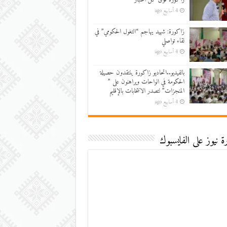
4 أسابيع ago
زاكورة: شهيد يهاجم “التغول الحكومي” في
لقاء تواصلي
4 أسابيع ago
بالفيديو..اتحاديو زاكورة ينتقدون حصيلة
الحكومة في الواحات ويراهنون على ”
المنجزات” لتصدر الانتخابات بالإقليم
4 أسابيع ago
 نيوز على الفايسبوك