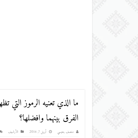
الفرق بينهما وافضلها؟
منصف بنعيسي
أبريل 7, 2016
اﻷرشيف