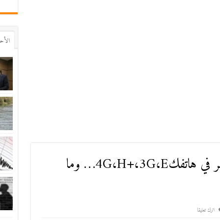
اﻷح
ما الذي تعنيه الرموز التي تظهر في هاتفك4G،H+،3G،E… وما
اترك تعليقا