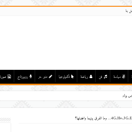
ل بنا
سياسة
فن
رياضة
تكنولوجيا
منبر حر
روبورتاج
صورة
ي واد درعة بأولاد يحيى لكراير