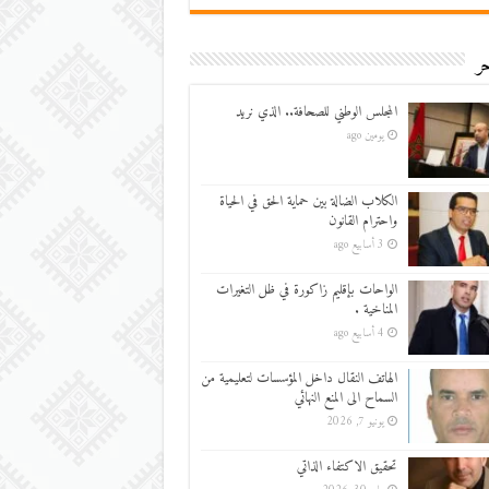
ر
المجلس الوطني للصحافة.. الذي نريد
يومين ago
الكلاب الضالة بين حماية الحق في الحياة
واحترام القانون
3 أسابيع ago
الواحات بإقليم زاكورة في ظل التغيرات
المناخية .
4 أسابيع ago
الهاتف النقال داخل المؤسسات لتعليمية من
السماح الى المنع النهائي
يونيو 7, 2026
تحقيق الاكتفاء الذاتي