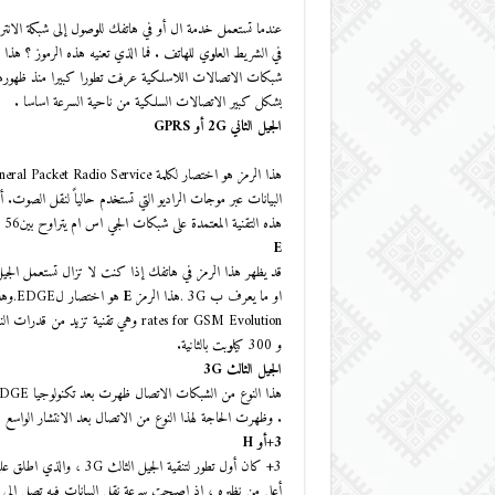
في الشريط العلوي للهاتف . فما الذي تعنيه هذه الرموز ؟ هذا م
شبكات الاتصالات اللاسلكية عرفت تطورا كبيرا منذ ظهورها 
بشكل كبير الاتصالات السلكية من ناحية السرعة اساسا .
الجيل الثاني 2G
أو GPRS
هذه التقنية المعتمدة على شبكات الجي اس ام يتراوح بين56 و 114 Kbps .
E
قد يظهر هذا الرمز في هاتفك إذا كنت لا تزال تستعمل الجيل
او ما يعرف ب 3G .هذا الرمز
E
هو اختصار لEDGE.وهذه التقنية ظهرت بعد تقنية
و 300 كيلوبت بالثانية.
الجيل الثالث 3G
. وظهرت الحاجة لهذا النوع من الاتصال بعد الانتشار الواسع ل
3+
أو H
أعلى من نظيره ، إذ اصبحت سرعة نقل البيانات فيه تصل الى حدود 7.2 ميغابايت في 