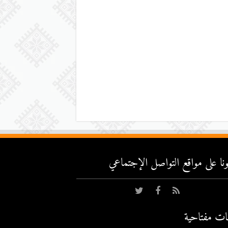
عونا على مواقع التواصل اﻹجتماعي
ات مفتاحية