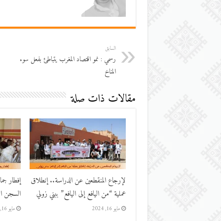
السابق
رسمي : نمو اقتصاد المغرب يتباطئ بفعل سوء
المناخ
مقالات ذات صلة
لإرجاع المنقطعين عن الدراسة.. إنطلاق
إفطار جم
عملية “من اليافع إلى اليافع” ببني زولي
السجن الم
مايو 16, 2024
مايو 16, 2024