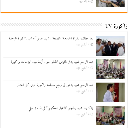
6 أيام ago
زاكورة TV
بعد مطالبته بالنواة الجامعية والصحة.. شهيد يدعو أحزاب زاكورة للوحدة
4 أسابيع ago
عبد الرحيم شهيد يدق ناقوس الخطر حول أزمة مياه الواحات بزاكورة
4 أسابيع ago
عبد الرحيم شهيد يدعو إلى وضع مصلحة زاكورة فوق كل اعتبار
4 أسابيع ago
زاكورة: شهيد يهاجم “التغول الحكومي” في لقاء تواصلي
4 أسابيع ago