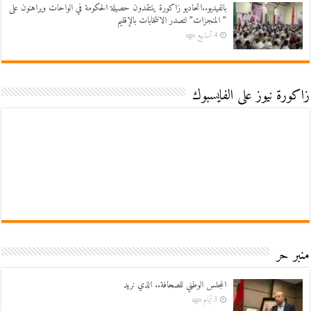
بالفيديو..اتحاديو زاكورة ينتقدون حصيلة الحكومة في الواحات ويراهنون على
” المنجزات” لتصدر الانتخابات بالإقليم
4 أسابيع ago
زاكورة نيوز على الفايسبوك
منبر حر
المجلس الوطني للصحافة.. الذي نريد
3 أيام ago