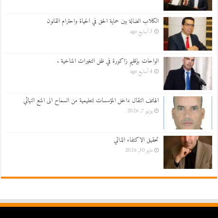
الكلاب الضالة بين حماية الحق في الحياة واحترام القانون
3 أسابيع ago
الواحات بإقليم زاكورة في ظل التغيرات المناخية .
4 أسابيع ago
الهاتف النقال داخل المؤسسات لتعليمية من السماح الى المنع النهائي
يونيو 7, 2026
تحقيق الاكتفاء الذاتي
مايو 30, 2026