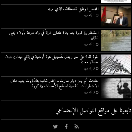
المجلس الوطني للصحافة.. الذي نريد
3 أيام ago
استنفار بزاكورة بعد وفاة طفلين غرقاً في واد درعة بأولاد يحيى
لكراير
3 أيام ago
بقوة 4.8 على سلم ريختر..تسجيل هزة أرضية في إقليم ميدلت دون
خسائر معلنة
5 أيام ago
حادث أليم يهز دوار سارت.. انتحار شاب بتامكروت يعيد ملف
الاضطرابات النفسية لسطح الأحداث بزاكورة
5 أيام ago
تابعونا على مواقع التواصل اﻹجتماعي