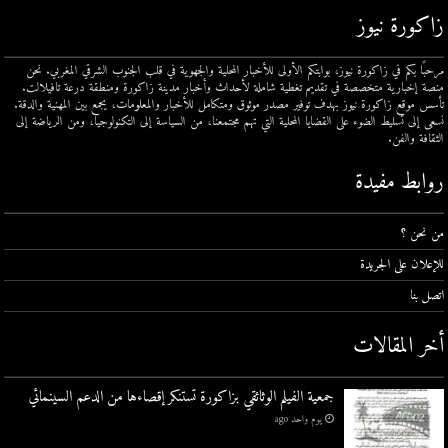
زاكورة نيوز
مرحبًا بكم في زاكورة نيوز، بوابتكم الأولى للأخبار المحلية والجهوية في قلب الجنوب الشرقي المغربي. نحن
منصة إخبارية متخصصة في تقديم تغطية شاملة لأحداث وأخبار مدينة زاكورة ومنطقة درعة تافيلالت.
تأسس موقع زاكورة نيوز بهدف توفير مصدر موثوق ومتكامل للأخبار والمعلومات، يجمع بين المهنية والدقة.
نسعى إلى تسليط الضوء على القضايا المحلية التي تهم مجتمعنا، من السياسة إلى التكنولوجيا، ومن الرياضة إلى
الثقافة والفن.
روابط مفيدة
من نحن ؟
للإعلان على الجريدة
اتصل بنا
أخر المقالات
جمعية الفيلم الوثائقي بزاكورة تستنكر إقصاءها من الدعم السينمائي
يوم واحد ago