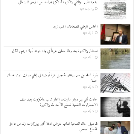
جمعية الفيلم الوثائقي بزاكورة تستنكر إقصاءها من الدعم السينمائي
يوم واحد ago
المجلس الوطني للصحافة.. الذي نريد
3 أيام ago
استنفار بزاكورة بعد وفاة طفلين غرقاً في واد درعة بأولاد يحيى لكراير
3 أيام ago
بقوة 4.8 على سلم ريختر..تسجيل هزة أرضية في إقليم ميدلت دون خسائر
معلنة
5 أيام ago
حادث أليم يهز دوار سارت.. انتحار شاب بتامكروت يعيد ملف
الاضطرابات النفسية لسطح الأحداث بزاكورة
5 أيام ago
تفاصيل الحالة الصحية لشاب تعرض لدغة أفعى بورزازات وتدخل عاجل
للقطاع الصحي