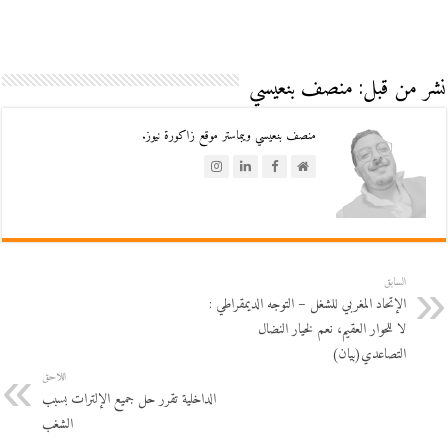
نشر من قبل: منصف بنعيسي
منصف بنعيسي ويبماستر موقع زاكورة نيوز.
السابق
الإتحاد المغربي للشغل – التوجه الديمقراطي :
لا للحوار العقيم، نعم لخيار النضال
التصاعدي(بيان)
اللاحق
الداخلية تقرر حل جميع الإلترات بسبب
الشغب