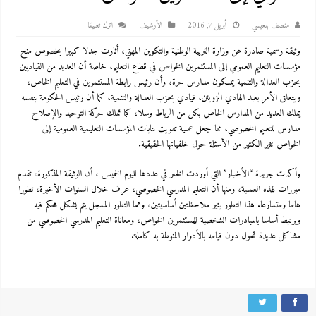
منصف بنعيسي
أبريل 7, 2016
اﻷرشيف
اترك تعليقا
وثيقة رسمية صادرة عن وزارة التربية الوطنية والتكوين المهني، أثارت جدلا كبيرا بخصوص منح
مؤسسات التعليم العمومي إلى المستثمرين الخواص في قطاع التعليم، خاصة أن العديد من القياديين
بحزب العدالة والتنمية يملكون مدارس حرة، وأن رئيس رابطة المستثمرين في التعليم الخاص،
ويتعلق الأمر بعبد الهادي الزويتن، قيادي بحزب العدالة والتنمية، كما أن رئيس الحكومة بنفسه
يملك العديد من المدارس الخاص بكل من الرباط وسلا، كما تملك حركة التوحيد والإصلاح
مدارس للتعليم الخصوصي، مما جعل عملية تفويت بنايات المؤسسات التعليمية العمومية إلى
الخواص تثير الكثير من الأسئلة حول خلفياتها الحقيقية.
وأكدت جريدة “الأخبار” التي أوردت الخبر في عددها لليوم الخميس ، أن الوثيقة المذكورة، تقدم
مبررات لهذه العملية، ومنها أن التعليم المدرسي الخصوصي، عرف خلال السنوات الأخيرة، تطورا
هاما ومتسارعا. هذا التطور يثير ملاحظتين أساسيتين، وهما التطور المسجل يتم بشكل محكم فيه
ويرتبط أساسا بالمبادرات الشخصية للمستثمرين الخواص، ومعاناة التعليم المدرسي الخصوصي من
مشاكل عديدة تحول دون قيامه بالأدوار المنوطة به كاملة.